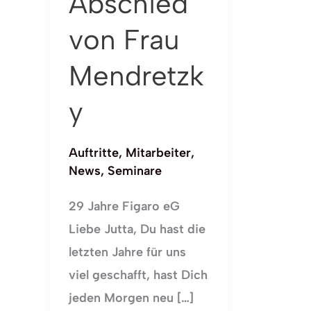
Abschied
Frau
Mendretzky
von Frau
Mendretzk
y
Auftritte
,
Mitarbeiter
,
News
,
Seminare
29 Jahre Figaro eG
Liebe Jutta, Du hast die
letzten Jahre für uns
viel geschafft, hast Dich
jeden Morgen neu […]