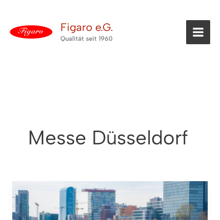
Zum
Inhalt
Figaro e.G.
springen
Qualität seit 1960
Messe Düsseldorf
Düsseldorf
Top
Hair