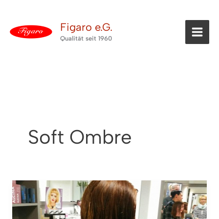
Zum
Inhalt
Figaro e.G.
springen
Qualität seit 1960
Soft Ombre
Point
Cut
Seminar