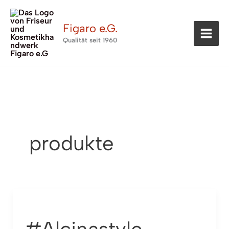
Zum
Inhalt
Figaro e.G.
springen
Qualität seit 1960
produkte
#Alcinastyle
Styling
Serie