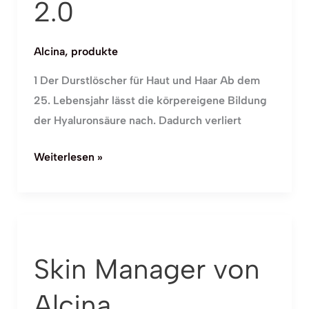
2.0
Alcina
,
produkte
1 Der Durstlöscher für Haut und Haar Ab dem
25. Lebensjahr lässt die körpereigene Bildung
der Hyaluronsäure nach. Dadurch verliert
Weiterlesen »
Skin
Manager
Skin Manager von
von
Alcina
Alcina